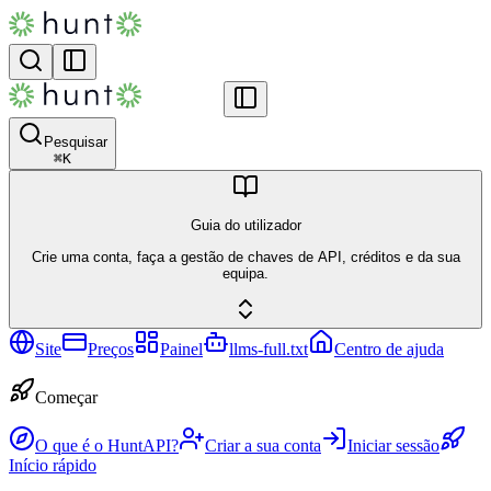
Pesquisar
⌘
K
Guia do utilizador
Crie uma conta, faça a gestão de chaves de API, créditos e da sua
equipa.
Site
Preços
Painel
llms-full.txt
Centro de ajuda
Começar
O que é o HuntAPI?
Criar a sua conta
Iniciar sessão
Início rápido