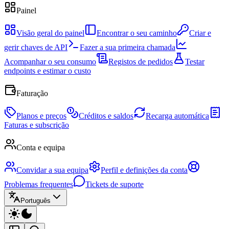
Painel
Visão geral do painel
Encontrar o seu caminho
Criar e
gerir chaves de API
Fazer a sua primeira chamada
Acompanhar o seu consumo
Registos de pedidos
Testar
endpoints e estimar o custo
Faturação
Planos e preços
Créditos e saldos
Recarga automática
Faturas e subscrição
Conta e equipa
Convidar a sua equipa
Perfil e definições da conta
Problemas frequentes
Tickets de suporte
Português