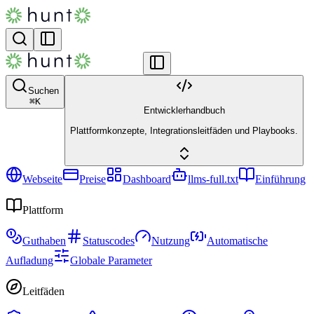
Suchen
⌘
K
Entwicklerhandbuch
Plattformkonzepte, Integrationsleitfäden und Playbooks.
Webseite
Preise
Dashboard
llms-full.txt
Einführung
Plattform
Guthaben
Statuscodes
Nutzung
Automatische
Aufladung
Globale Parameter
Leitfäden