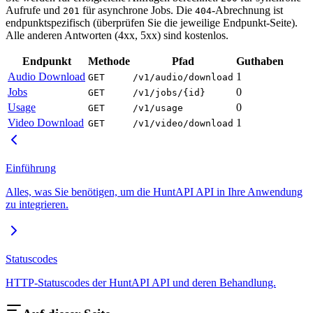
Aufrufe und
für asynchrone Jobs. Die
-Abrechnung ist
201
404
endpunktspezifisch (überprüfen Sie die jeweilige Endpunkt-Seite).
Alle anderen Antworten (4xx, 5xx) sind kostenlos.
Endpunkt
Methode
Pfad
Guthaben
Audio Download
1
GET
/v1/audio/download
Jobs
0
GET
/v1/jobs/{id}
Usage
0
GET
/v1/usage
Video Download
1
GET
/v1/video/download
Einführung
Alles, was Sie benötigen, um die HuntAPI API in Ihre Anwendung
zu integrieren.
Statuscodes
HTTP-Statuscodes der HuntAPI API und deren Behandlung.