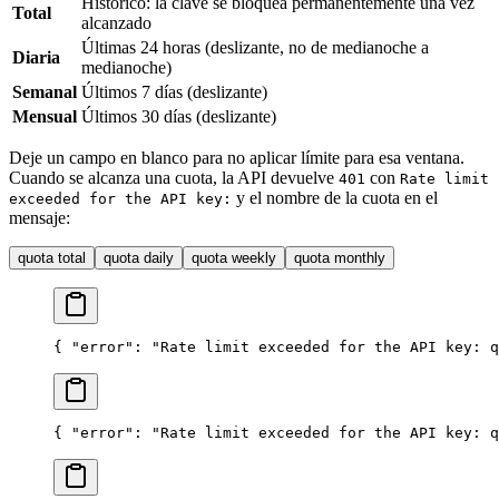
Histórico: la clave se bloquea permanentemente una vez
Total
alcanzado
Últimas 24 horas (deslizante, no de medianoche a
Diaria
medianoche)
Semanal
Últimos 7 días (deslizante)
Mensual
Últimos 30 días (deslizante)
Deje un campo en blanco para no aplicar límite para esa ventana.
Cuando se alcanza una cuota, la API devuelve
con
401
Rate limit
y el nombre de la cuota en el
exceeded for the API key:
mensaje:
quota total
quota daily
quota weekly
quota monthly
{ 
"error"
: 
"Rate limit exceeded for the API key: q
{ 
"error"
: 
"Rate limit exceeded for the API key: q