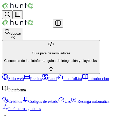
Buscar
⌘
K
Guía para desarrolladores
Conceptos de la plataforma, guías de integración y playbooks.
Sitio web
Precios
Panel
llms-full.txt
Introducción
Plataforma
Créditos
Códigos de estado
Uso
Recarga automática
Parámetros globales