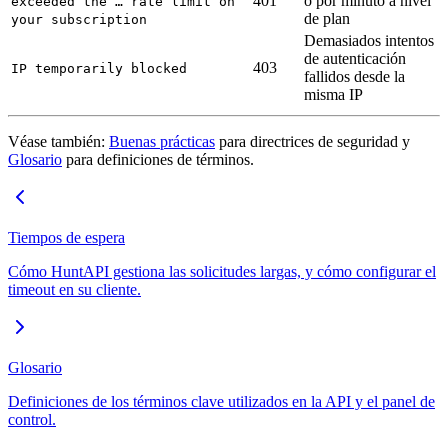
401
o por minuto a nivel
exceeded the … rate limit on
de plan
your subscription
Demasiados intentos
de autenticación
403
IP temporarily blocked
fallidos desde la
misma IP
Véase también:
Buenas prácticas
para directrices de seguridad y
Glosario
para definiciones de términos.
Tiempos de espera
Cómo HuntAPI gestiona las solicitudes largas, y cómo configurar el
timeout en su cliente.
Glosario
Definiciones de los términos clave utilizados en la API y el panel de
control.